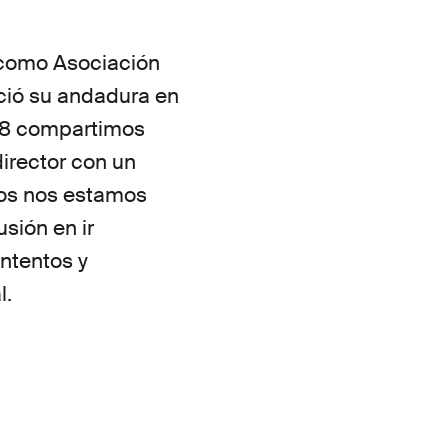
ó como Asociación
ició su andadura en
018 compartimos
irector con un
ños nos estamos
sión en ir
ntentos y
l.