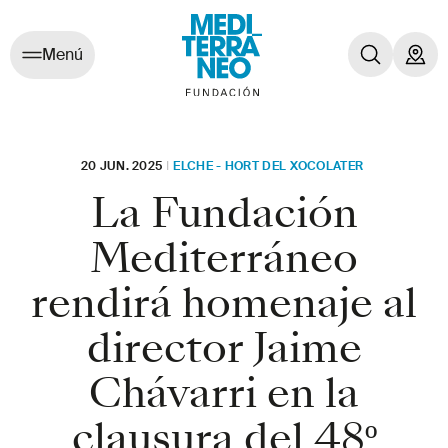
Menú
20 JUN. 2025
I
ELCHE - HORT DEL XOCOLATER
La Fundación
Mediterráneo
rendirá homenaje al
director Jaime
Chávarri en la
clausura del 48º