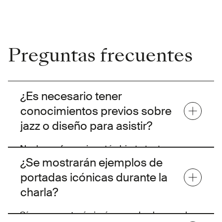
Preguntas frecuentes
¿Es necesario tener
conocimientos previos sobre
jazz o diseño para asistir?
No, la conferencia está abierta tanto a
¿Se mostrarán ejemplos de
amantes del jazz como a cualquier persona
portadas icónicas durante la
interesada en el arte y el diseño gráfico.
charla?
Sí, se presentarán imágenes de algunos de