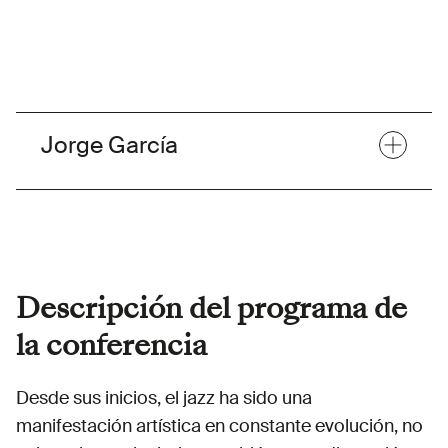
Jorge García
Descripción del programa de
la conferencia
Desde sus inicios, el jazz ha sido una
Jorge García es un especialista en recuperación,
manifestación artística en constante evolución, no
preservación y difusión del patrimonio