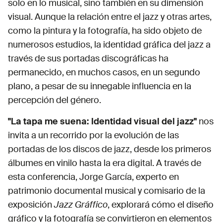
solo en lo musical, sino también en su dimensión
documental musical, con un énfasis particular en
visual. Aunque la relación entre el jazz y otras artes,
el jazz y las bandas de música. Su labor ha estado
ligada a la investigación y divulgación de la
como la pintura y la fotografía, ha sido objeto de
historia visual del jazz, explorando su impacto en
numerosos estudios, la identidad gráfica del jazz a
la cultura contemporánea. Fue comisario de la
través de sus portadas discográficas ha
exposición "Jazz Gráffico" en el IVAM en 1999, un
permanecido, en muchos casos, en un segundo
proyecto pionero en el estudio del diseño gráfico
plano, a pesar de su innegable influencia en la
y la fotografía en las cubiertas de los discos de
percepción del género.
jazz entre 1940 y 1968. Su profundo conocimiento
del tema le ha llevado a colaborar en diversas
"La tapa me suena: Identidad visual del jazz"
nos
publicaciones y proyectos dedicados a la
invita a un recorrido por la evolución de las
documentación musical. En esta conferencia,
Jorge García nos ofrece una oportunidad única
portadas de los discos de jazz, desde los primeros
para entender cómo la imagen del jazz ha
álbumes en vinilo hasta la era digital. A través de
evolucionado a lo largo del tiempo,
esta conferencia, Jorge García, experto en
convirtiéndose en un reflejo de su transformación
patrimonio documental musical y comisario de la
sonora y cultural.
exposición
Jazz Gráffico
, explorará cómo el diseño
gráfico y la fotografía se convirtieron en elementos