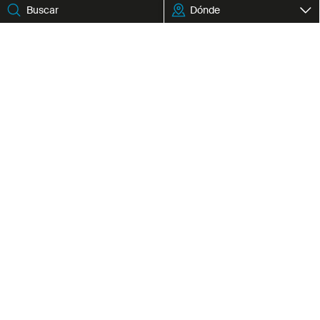
Dónde
Newsletter
Te informamos de todas las novedades y
actividades de la Fundación