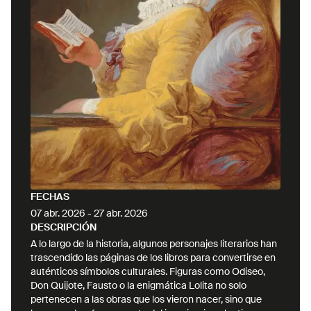
continentes. Además de su perfil académico, su
compromiso cultural lo ha llevado a dirigir la
Sección de Literatura del Ateneo de Madrid y a
publicar obras recientes como Cervantes íntimo
(2025).
FECHAS
07 abr. 2026
-
27 abr. 2026
DESCRIPCIÓN
A lo largo de la historia, algunos personajes literarios han
trascendido las páginas de los libros para convertirse en
auténticos símbolos culturales. Figuras como Odiseo,
Don Quijote, Fausto o la enigmática Lolita no solo
pertenecen a las obras que los vieron nacer, sino que