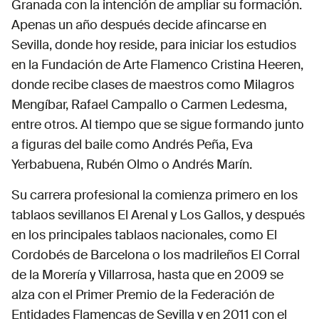
Lucía Álvarez ‘La Piñona’, nacida en Jimena de la
Granada con la intención de ampliar su formación.
Frontera (Cádiz), comenzó a bailar en academias
Apenas un año después decide afincarse en
de El Campo de Gibraltar y luego se formó en
Sevilla, donde hoy reside, para iniciar los estudios
Granada y Sevilla, donde estudió en la Fundación
en la Fundación de Arte Flamenco Cristina Heeren,
Cristina Heeren con maestros como Milagros
donde recibe clases de maestros como Milagros
Mengíbar y Rafael Campallo. Inició su carrera
profesional en tablaos sevillanos y nacionales,
Mengíbar, Rafael Campallo o Carmen Ledesma,
ganando el Primer Premio de la Federación de
entre otros. Al tiempo que se sigue formando junto
Entidades Flamencas de Sevilla (2009) y el
a figuras del baile como Andrés Peña, Eva
Premio Desplante del Festival de Las Minas (2011).
Yerbabuena, Rubén Olmo o Andrés Marín.
Ha participado en espectáculos como "Tierra
Lorca" y ha colaborado con artistas como Manuel
Su carrera profesional la comienza primero en los
Liñán y Arcángel. Con sus propias obras, como
tablaos sevillanos El Arenal y Los Gallos, y después
"Emovere" (2018), ha recibido candidaturas a los
en los principales tablaos nacionales, como El
Premios MAX y nominaciones a los Premios
Cordobés de Barcelona o los madrileños El Corral
Lorca. Lucía ha actuado en festivales de
de la Morería y Villarrosa, hasta que en 2009 se
renombre en España y en el extranjero,
incluyendo giras en países como Estados Unidos,
alza con el Primer Premio de la Federación de
Japón, y Francia.
Entidades Flamencas de Sevilla y en 2011 con el