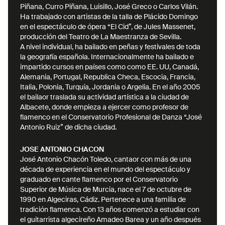
Piñana, Curro Piñana, Luisillo, José Greco o Carlos Vilán.
Ha trabajado con artistas de la talla de Plácido Domingo
en el espectáculo de ópera “El Cid”, de Jules Massenet,
producción del Teatro de La Maestranza de Sevilla.
A nivel individual, ha bailado en peñas y festivales de toda
la geografía española. Internacionalmente ha bailado e
impartido cursos en países como como EE. UU, Canadá,
Alemania, Portugal, Republica Checa, Escocia, Francia,
Italia, Polonia, Turquía, Jordania o Argelia. En el año 2005
el bailaor traslada su actividad artística a la ciudad de
Albacete, donde empieza a ejercer como profesor de
flamenco en el Conservatorio Profesional de Danza “José
JOSE ANTONIO CHACON
José Antonio Chacón Toledo, cantaor con más de una
década de experiencia en el mundo del espectáculo y
graduado en cante flamenco por el Conservatorio
Superior de Música de Murcia, nace el 7 de octubre de
1990 en Algeciras, Cádiz. Pertenece a una familia de
tradición flamenca. Con 13 años comenzó a estudiar con
el guitarrista algecireño Amadeo Barea y un año después