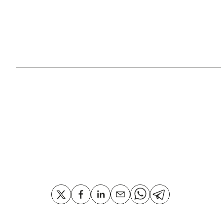
Biografía
Luis Gordillo es un pintor de referencia 
Ha sabido hacer suyos -muchas veces con
diversos planteamientos plásticos. Desde
Automatismo de los años sesenta, la figu
del cómic en los setenta, el giro hacia la
proceso y deconstrucción de la imagen e
Compartir
Desde esta perspectiva, no es de extraña
demostrando para explorar nuevos territo
sucesivos avances tecnológicos digital