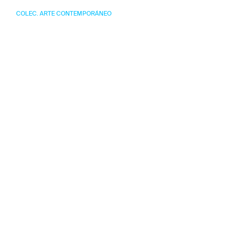
COLEC. ARTE CONTEMPORÁNEO
Obras del artista