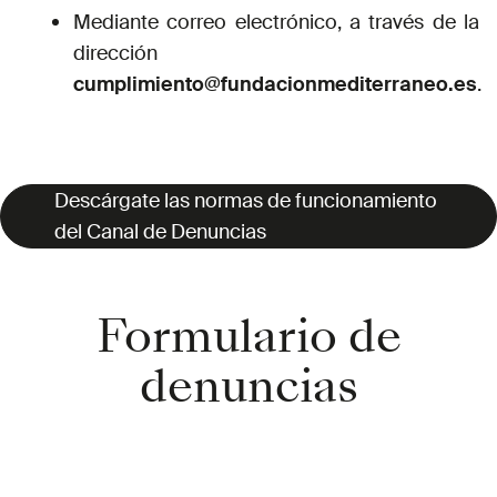
Mediante correo electrónico, a través de la
dirección
cumplimiento@fundacionmediterraneo.es
.
Descárgate las normas de funcionamiento
del Canal de Denuncias
Descárgate las normas de funcionamiento del
Formulario de
Canal de Denuncias
denuncias