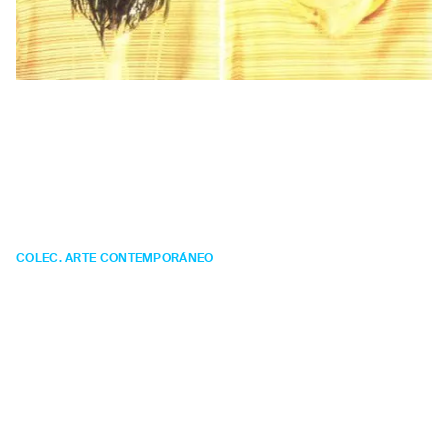
Carceller, Ana
Cabello, Helena
Autorretrato como
fin de fiesta
COLEC. ARTE CONTEMPORÁNEO
FOTOGRAFÍA
Año:
2001.
Técnica:
impresión digital montada en Diasec.
Material:
fotografías a color siliconadas con
metacrilato.