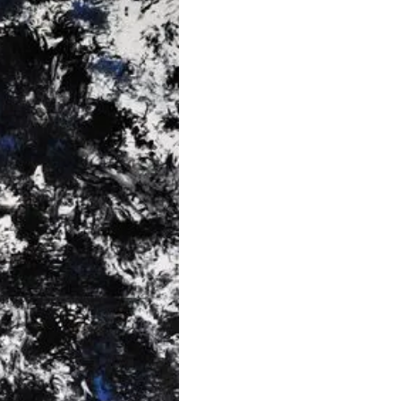
PINTURA
Año:
2008.
Técnica:
óleo sobre dib
Medidas:
268 x 175 cm.