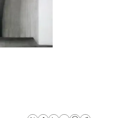
PINTURA
Año:
2005.
Técnica:
acrílico sobre 
Medidas:
161,5 x 310 x 
Compartir