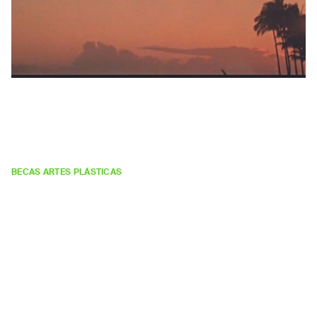
Patricia
Dauder Torruella
Garden Island
BECAS ARTES PLÁSTICAS
VÍDEO
Año:
2012.
Técnica:
Película 16 mm. BN y color. Sin sonido. ED
1/4 (ed.4+1AP).