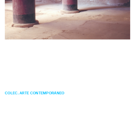
Rosa y
Bleda
Hall de las
columnas-Cnosos
COLEC. ARTE CONTEMPORÁNEO
FOTOGRAFÍA
Año:
2001.
Técnica:
impresión fotográfica.