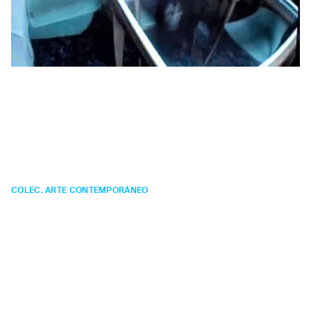
Pedro José
González Romero
La casa (arquitectura
prematura)
COLEC. ARTE CONTEMPORÁNEO
VÍDEO
Año:
2005.
Técnica:
vídeo color/sonido. Vídeo DVD.