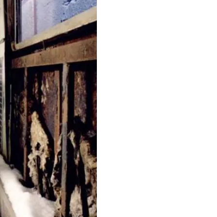
FOTOGRAFÍA
Año:
2007.
Medidas:
126 x 126 cm.
Otras obras 