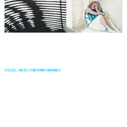
Victoria
Civera
Mal del Hem
COLEC. ARTE CONTEMPORÁNEO
PINTURA
Año:
2004.
Técnica:
mixta sobre tela.
Medidas:
244,3 x 305 x 3,5 cm.