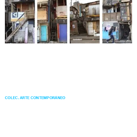
Dionisio
González
Pauliçéia desvairada:
Visôes do Perímetro
COLEC. ARTE CONTEMPORÁNEO
GRABACIÓN DIGITAL
Año:
2004.