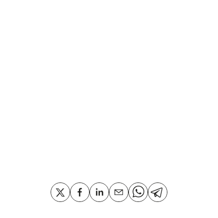
Técnica:
vídeo, grabación digital sobre DVD.
Otras obras del Artista
Compartir