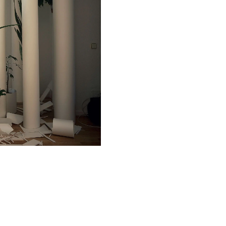
FOTOGRAFÍA
Año:
2004.
Técnica:
impresión digit
fotográfica).
Medidas:
180 x 225 x 6
Otras obras 