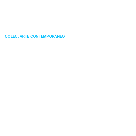
Semiópolis: Génesis
(anónimo)
COLEC. ARTE CONTEMPORÁNEO
FOTOGRAFÍA
Año:
1999.
Técnica:
impresión fotográfica.
Medidas:
180 x 120 cm.
Otras obras del Artista