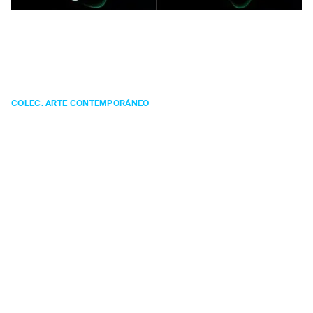
Antonio
Mesones
Sin título
COLEC. ARTE CONTEMPORÁNEO
PINTURA
Año:
2007.
Técnica:
acrílico sobre lienzo.
Medidas:
150 x 280 x 4 cm.