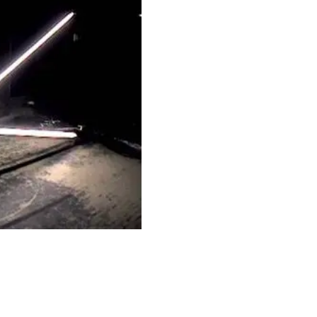
VÍDEO
Año:
2005.
Técnica:
vídeo color con
Otras obras 