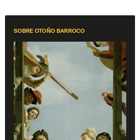
obtuvo diversos títulos con honores, como el
postgrado de solista (Konzertexamen) con Xenia
Jankovic en la Hochschule für Musik Detmold, el
de cámara con el Auryn quartett y el máster de
SOBRE
OTOÑO BARROCO
orquesta en Dortmund, Alemania. Así como
estudios de perfeccionamiento en el Instituto de
Cámara de la Escuela de Música Reina Sofía en
Madrid, en la cátedra de cuartetos de cuerda, con
Günter Pichler, con beca de Estudios y
Residencia. Con el Con Fuoco Quartet debutó en
festivales de Alemania, Suiza, Italia y Turquía y
recibieron masterclasses de András Schiff, Heime
Müller, Hansheinz Schneeberger, Arnold
Steinhardt o Takács quartet, entre otros. Y
colaboraron con artistas como Marco Rizzi, Xenia
Jankovic, Gerhard Weinberger, U. A. Mathé,
Candida Thompson, Claudius Hermann, Paolo
Giacometti or Gerhild Romberger en festivales de