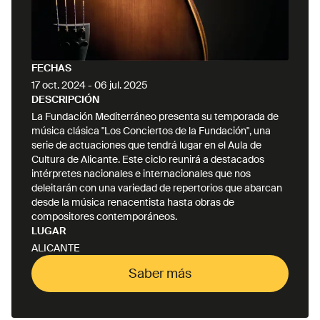
musical sobre las obras más importantes de J. S.
Bach. Con Zaruk, su grupo con el guitarrista
alemán Rainer Seiferth, ha grabado dos discos:
Hagadá (2016) inspirado en canciones sefardíes y
FECHAS
Agua (2022). Gracias a este trabajo han dado más
17 oct. 2024
-
06 jul. 2025
de 100 conciertos en España y Alemania. En 2024
DESCRIPCIÓN
están llevando una residencia artística en
La Fundación Mediterráneo presenta su temporada de
Würzburg (Alemania), investigando y creando
música clásica "Los Conciertos de la Fundación", una
nuevo repertorio sobre el Agua. Es la directora
serie de actuaciones que tendrá lugar en el Aula de
Cultura de Alicante. Este ciclo reunirá a destacados
artística de “A solas”, un ciclo de conciertos
intérpretes nacionales e internacionales que nos
basados en la unión de música y palabra, donde
deleitarán con una variedad de repertorios que abarcan
cada artista tiene la oportunidad de compartir su
desde la música renacentista hasta obras de
particular visión de su instrumento, la música y el
compositores contemporáneos.
arte. A lo largo de los años este ciclo se ha hecho
LUGAR
en Madrid en diferentes sedes, como el Conde
ALICANTE
Duque, La Central o el Off Latina. Artistas como
Saber más
Sara Águeda, Germán Díaz, Juanjo Guillem, Pablo
M. Caminero or Claudio Constantini han
Saber más
participado en él. Estudió en Alemania donde