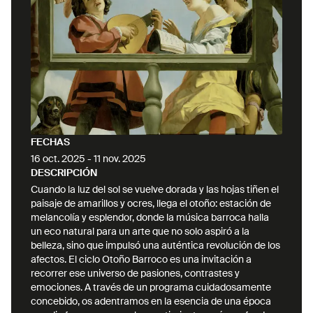
música de cámara de Suiza y Alemania. Su fuerte
atracción por la música barroca y la
interpretación historicista, le han llevado a actuar
como solista de violonchelos de la Barock
Akademie en Detmold, dirigida por Gerhard
Weinberger, con quien grabó el Mesías de Händel
e interpretaron la mayoría de las obras
importantes de Bach y a ser miembro fundador
del Ensemble Sarabande. Sin embargo,
FECHAS
Azquinezer no sólo se ha hecho un espacioso
16 oct. 2025
-
11 nov. 2025
hueco en la música clásica, pues en el ámbito de
DESCRIPCIÓN
la música contemporánea y de nueva creación ha
Cuando la luz del sol se vuelve dorada y las hojas tiñen el
crecido y se ha formado como artista. A sus 16
paisaje de amarillos y ocres, llega el otoño: estación de
años grabó el CD Concierto-Cuento, Suite del
melancolía y esplendor, donde la música barroca halla
un eco natural para un arte que no solo aspiró a la
Zodiaco Chino con música y texto de María
belleza, sino que impulsó una auténtica revolución de los
Escribano. Asimismo, destacan sus actuaciones
afectos. El ciclo Otoño Barroco es una invitación a
en el Festival de Música Contemporánea de
recorrer ese universo de pasiones, contrastes y
Alicante, el Encontre de Compositors de Mallorca,
emociones. A través de un programa cuidadosamente
mujeres Hoy de Fundación autor y diversas giras
concebido, os adentramos en la esencia de una época