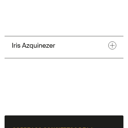
Iris Azquinezer
Nacida en Madrid en 1984, disfruta de conciertos