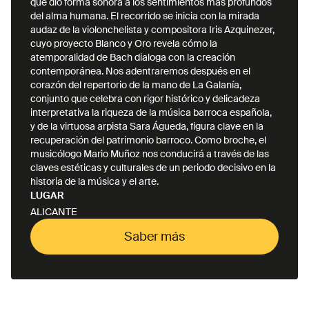
que dio forma sonora a los sentimientos más profundos
por Cuba y España. Ha tenido el honor de
del alma humana. El recorrido se inicia con la mirada
estrenar muchas obras para cello solo de
audaz de la violonchelista y compositora Iris Azquinezer,
compositores españoles. Como miembro del
cuyo proyecto Blanco y Oro revela cómo la
Ensemble Vinorosso durante seis años en
atemporalidad de Bach dialoga con la creación
Alemania, Iris explora otros lenguajes musicales.
contemporánea. Nos adentraremos después en el
corazón del repertorio de la mano de La Galanía,
Grabando cuatro discos u girando en China,
conjunto que celebra con rigor histórico y delicadeza
Bélgica y Alemania. También colabora a menudo
interpretativa la riqueza de la música barroca española,
con artistas pop como Michel Bublé, Rozalén,
y de la virtuosa arpista Sara Águeda, figura clave en la
Pablo López, Antonio Orozco, Paco Cifuentes,
recuperación del patrimonio barroco. Como broche, el
musicólogo Mario Muñoz nos conducirá a través de las
claves estéticas y culturales de un periodo decisivo en la
historia de la música y el arte.
LUGAR
ALICANTE
Saber más
Saber más