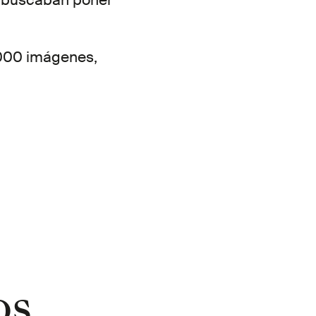
e buscaban poner
.000 imágenes,
os