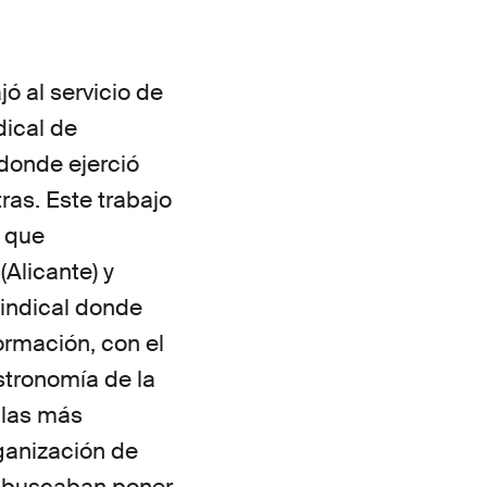
ó al servicio de
dical de
 donde ejerció
ras. Este trabajo
, que
Alicante) y
indical donde
formación, con el
stronomía de la
 las más
rganización de