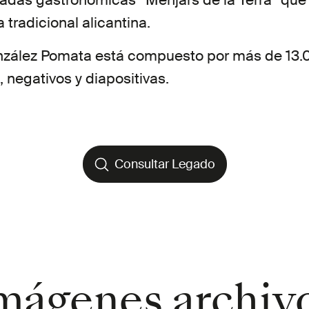
rnadas gastronómicas “Menjars de la Terra” qu
a tradicional alicantina.
nzález Pomata está compuesto por más de 13
, negativos y diapositivas.
Consultar Legado
Consultar Legado
mágenes archiv