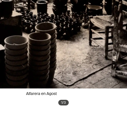
Alfarera en Agost
1
/
3